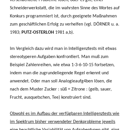
Schneiderwerkstatt, die im wahrsten Sinne des Wortes auf
Konkurs programmiert ist, durch geeignete Maßnahmen
zum geschäftlichen Erfolg zu verhelfen (vgl. DÖRNER u. a.
1983;
PUTZ-OSTERLOH
1981 a,b).
Im Vergleich dazu wird man in Intelligenztests mit etwas
stereotyperen Aufgaben konfron­tiert. Man muß zum
Beispiel Zahlenreihen, wie etwa 1-3-6-10-15 fortsetzen,
indem man die zugrundeliegende Regel erkennt und
anwendet. Oder man soll Analogieaufg4ben lösen, die
nach dem Muster Zucker : süß = Zitrone : (gelb, sauer,
Frucht, ausquetschen, Tee) konstruiert sind.
Obwohl es im Aufbau der verfügbaren Intelligenztests wie
im Spektrum bisher verwendeter Denkprobleme jeweils
eine beachtliche Variabilität von Aufgabenty­pen gibt, ging