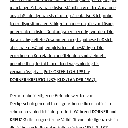
man lange Zeit ganz selbstverständlich von der Annahme
aus, daß Intelligenztests eine repräsentative Stichprobe
jener dispositionalen Fähigkeiten messen, die zur Lösung
unterschiedlichster Denkaufgaben benötigt werden. Die
daraus abgeleitete Zusammenhangshypothese ließ sich
aber, wie erwähnt, empi­risch nicht bestätigen. Die
errechneten Korrelationskoeffizienten sind vielmehr
uneinheitlich, instabil und durchwegs niedrig bis
vernachlässigbar (PuTz-OSTER-LOH 1981 a;
DORNER/KREUZIG
1983;
KLIX/LANDER
1967).
Derart unbefriedigende Befunde werden von
Denkpsychologen und Intelligenz­theoretikern natürlich
sehr unterschiedlich interpretiert. Während
DORNER
und
KREUZIG
die prognostische Validität von Intelligenztests in
die Nähe von Kaffeesatzurteilen rücken (1983, S. 181),