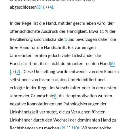
abgeschlossen
(3) (
,) (
4)
.
In der Regel ist die Hand, mit der geschrieben wird, der
offensichtlichste Ausdruck der Händigkeit. Etwa 11 % der
Bevölkerung sind Linkshänder
5
und bevorzugen daher die
linke Hand für die Handschrift. Bis vor einigen
Jahrzehnten lernten jedoch viele Linkshänder die
Handschrift mit ihrer nicht dominanten rechten Hand
(6)
(
,) (
7)
. Diese Umstellung wurde entweder von den Kindern
selbst oder von ihrem sozialen Umfeld initiiert und
erfolgte in der Regel im Vorschulalter oder in den ersten
Jahren der Grundschule
8
. Als Hauptmotivation wurden
negative Konnotationen und Pathologisierungen der
Linkshändigkeit vermutet, die zu Versuchen führten,
Linkshänder durch den Wechsel der dominanten Hand zu
Rechtshändern zu machen
(9) (
,) (
10)
. Während solche